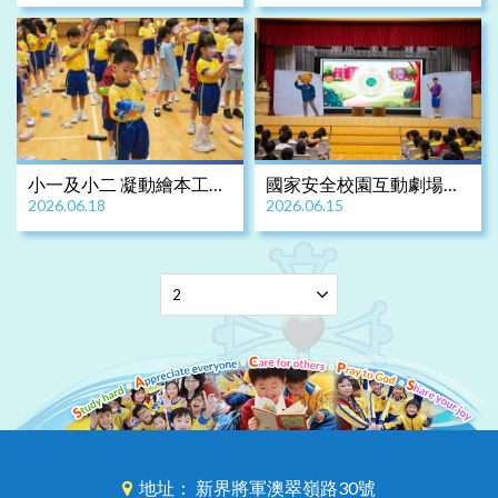
索故宮學習之旅
小一及小二 凝動繪本工作
國家安全校園互動劇場
2026.06.18
2026.06.15
坊
《校園食神大賽》
地址： 新界將軍澳翠嶺路30號