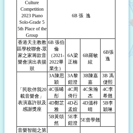
Culture
Competition
2023 Piano
6B
張 逸
Solo-Grade 5
5th Place of the
Group
香港天主教教
6B
張伯
區學校聯會-眾
倫
6B
張
家之家籌款音
（2021-
6A
梁
6B
羅敏
逸
樂會演出表揚
2022畢
正楠
絃
狀
業生）
3A
陳思
3A
黎
3B
陳嘉
3B
馮
穎
鎧澄
嘉
倢熙
4C
張晞
4C
周
4C
朱瀚
4C
李
「民歌伴我20
彤
倚行
杰
希翹
載音樂會」
表演嘉許狀及
4D
鄭芷
4D
石
4D
溫梓
5B
李
感謝獎座
雅
孟媗
晴
穎琳
5B
黃頌
5E
李
5E
曾學翹
然
鎧澄
音樂智能之第