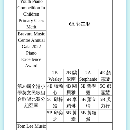
Youth Piano
Competition In
Children
Primary Class
6A
郭芷彤
Merit
Bravura Music
Centre Annual
Gala 2022
Piano
Excellence
Award
2B
2B
鷗
2A
4E
顏
Wesley
依南
Stephanie
慧璇
4E
張瀚
4B
鷗
5E
曾學
5C
鄧
第20屆全港小
心
貝雅
翹
嘉慧
學英文民歌組
合歌唱比賽分
5C
邱梓
5B
李
5B
蕭立
5B
吳
組亞軍
皓
穎琳
晴
力行
5B
邱奕
5B
黃
5B
黃頌
之
一焉
然
Tom Lee Music