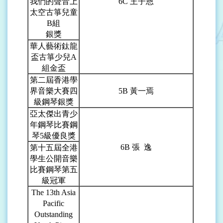
我們的聲音上
6C
王子恩
太空古箏兒童
B組
銀獎
華人藝術鈦龍
盃古箏少兒A
組金盃
第二屆香港學
界音樂大賽四
5B
黃一焉
級鋼琴銀獎
亞太傑出青少
年鋼琴比賽鋼
琴5級優良獎
6B
張 逸
第十五屆全港
學生公開音樂
比賽鋼琴第五
級冠軍
The 13th Asia
Pacific
Outstanding