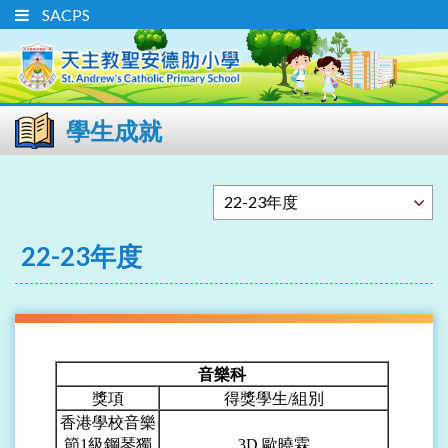
SACPS
學生成就
22-23年度
音樂科
獎項
得獎學生/組別
香港學校音樂
節1級鋼琴獨
3D
歐曉霖