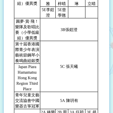
組）優異獎
雅
梓晴
琳
立晴
5E
李鎧
5E
曾
澄
學翹
圓夢·賞·飛！
樂隊及歌唱比
3B
張鎧澄
賽（小學低級
組）優異獎
第十屆香港國
際青少年表演
藝術節鋼琴小
奏鳴曲組銀獎
5C
張天曦
Japan Piara
Hamamatsu
Hong Kong
Region Third
Place
青年兒童文藝
交流協會中國
5A
陳玥有
樂器古箏冠軍
2A
林樂
2B
周
3A
任穎
3E
趙