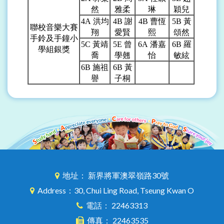
然
雅柔
琳
穎兒
4A
洪均
4B
謝
4B
曹恆
5B
黃
聯校音樂大賽
翔
愛賢
熙
頌然
手鈴及手鐘小
5C
黃靖
5E
曾
6A
潘嘉
6B
羅
學組銀獎
喬
學翹
怡
敏絃
6B
施祖
6B
黃
譽
子桐
地址： 新界將軍澳翠嶺路30號
Address：30, Chui Ling Road, Tseung Kwan O
電話： 22463313
傳真： 22463535