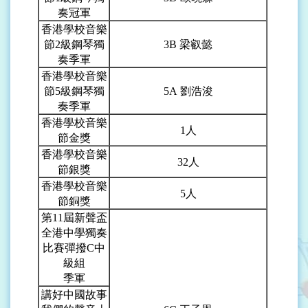
奏冠軍
香港學校音樂
節2級鋼琴獨
3B
梁叡懿
奏季軍
香港學校音樂
節5級鋼琴獨
5A
劉浩浚
奏季軍
香港學校音樂
1
人
節金獎
香港學校音樂
32
人
節銀獎
香港學校音樂
5
人
節銅獎
第11屆新聲盃
全港中學獨奏
比賽彈撥C中
級組
季軍
講好中國故事