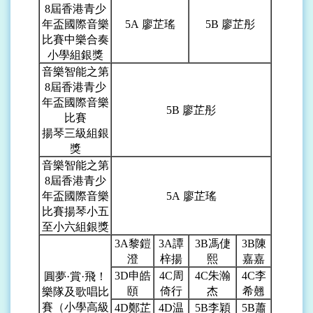
8屆香港青少
年盃國際音樂
5A
廖芷瑤
5B
廖芷彤
比賽中樂合奏
小學組銀獎
音樂智能之第
8屆香港青少
年盃國際音樂
5B
廖芷彤
比賽
揚琴三級組銀
獎
音樂智能之第
8屆香港青少
年盃國際音樂
5A
廖芷瑤
比賽揚琴小五
至小六組銀獎
3A
黎鎧
3A
譚
3B
馮倢
3B
陳
澄
梓揚
熙
嘉嘉
3D
申皓
4C
周
4C
朱瀚
4C
李
圓夢·賞·飛！
頤
倚行
杰
希翹
樂隊及歌唱比
賽（小學高級
4D
鄭芷
4D
温
5B
李穎
5B
蕭