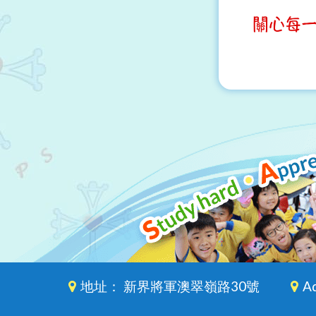
地址： 新界將軍澳翠嶺路30號
Ad