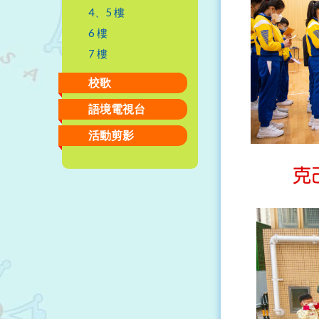
4、5 樓
6 樓
7 樓
校歌
語境電視台
活動剪影