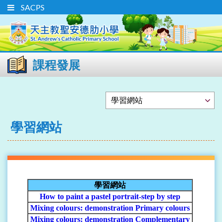
SACPS
課程發展
學習網站
學習網站
How to paint a pastel portrait-step by step
Mixing colours: demonstration Primary colours
Mixing colours: demonstration Complementary