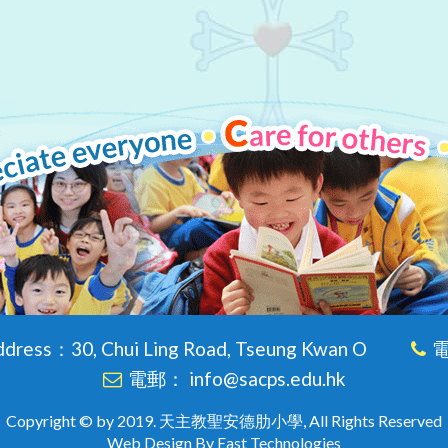
dress：30, Chui Ling Road, Tseung Kwan O
電
電郵： info@sacps.edu.hk
Copyright © by 2019. 天主教聖安德肋小學, All Rights Reserved
Web Design By East Technologies