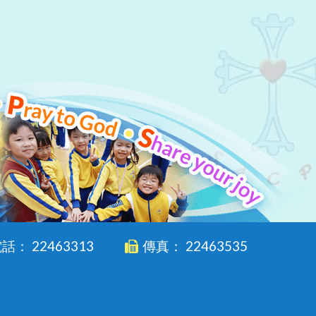
話： 22463313
傳真： 22463535