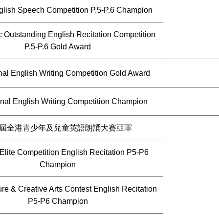
lish Speech Competition P.5-P.6 Champion
c Outstanding English Recitation Competition
P.5-P.6 Gold Award
onal English Writing Competition Gold Award
ional English Writing Competition Champion
屆全港青少年及兒童英語朗誦大賽亞軍
 Elite Competition English Recitation P5-P6
Champion
ure & Creative Arts Contest English Recitation
P5-P6 Champion