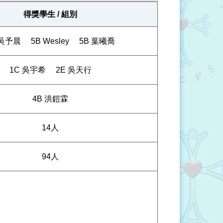
得獎學生 / 組別
 吳予晨
5B Wesley
5B 葉曦喬
1C 吳宇希
2E 吳天行
4B 洪鎧霖
14人
94人