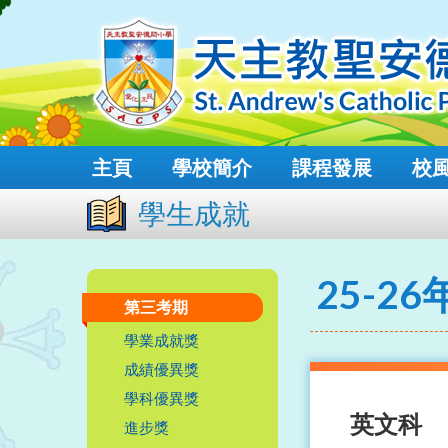
主頁
學校簡介
課程發展
校
學生成就
25-26
第三考期
學業成就獎
成績優異獎
學科優異獎
英文科
進步獎