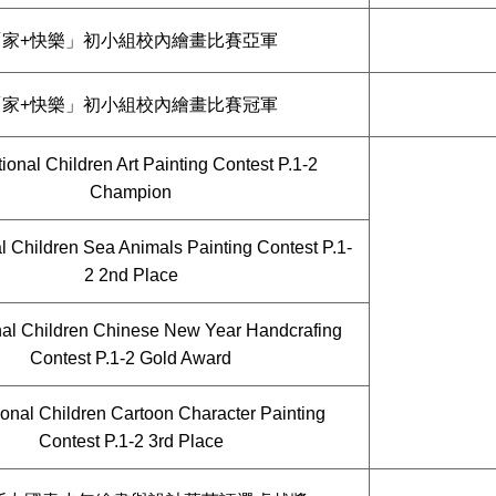
「家+快樂」初小組校內繪畫比賽亞軍
「家+快樂」初小組校內繪畫比賽冠軍
tional Children Art Painting Contest P.1-2
Champion
al Children Sea Animals Painting Contest P.1-
2 2nd Place
onal Children Chinese New Year Handcrafing
Contest P.1-2 Gold Award
ional Children Cartoon Character Painting
Contest P.1-2 3rd Place