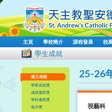
主頁
學校簡介
課程發展
校
學生成就
25-26
第三考期
學業成就獎
成績優異獎
學科優異獎
視藝科
進步獎