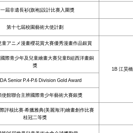
一屆非遺長衫(旗袍)設計比賽入圍獎
第十七屆校園藝術大使計劃
兒童アニメ漫畫櫻花賞大賽優秀漫畫作品銀賞
國際青少年及兒童繪畫大賽兒童B組西洋畫銅
獎
1B 江昊橋
A Senior P.4-P.6 Division Gold Award
領使館聯合主辨國際青少年藝術大賽銀獎
際評核比賽‧希臘雅典(美麗海洋)繪畫創作比賽
桂冠二等獎