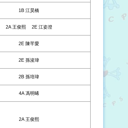
1B 江昊橋
2A 王俊熙
2E 江姿澄
2E 陳芊愛
2E 孫浚瑋
2B 孫培瑋
4A 馮明晞
2A 王俊熙