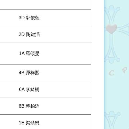
3D 郭依藍
2D 陶鍵滔
1A 羅頌旻
4B 譚梓熙
6A 李綺橋
6B 蔡柏滔
1E 梁頌恩