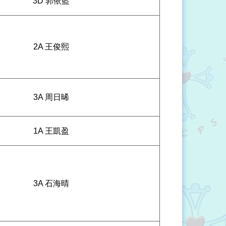
3D 郭依藍
2A 王俊熙
3A 周日晞
1A 王凱盈
3A 石海晴