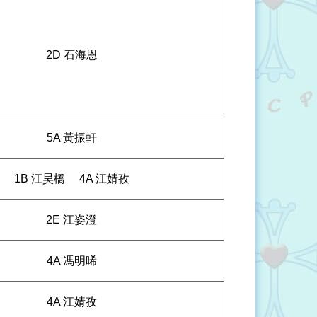
2D 石海恩
5A 黃振軒
1B 江昊橋
4A 江婧孜
2E 江姿澄
4A 馮明晞
4A 江婧孜