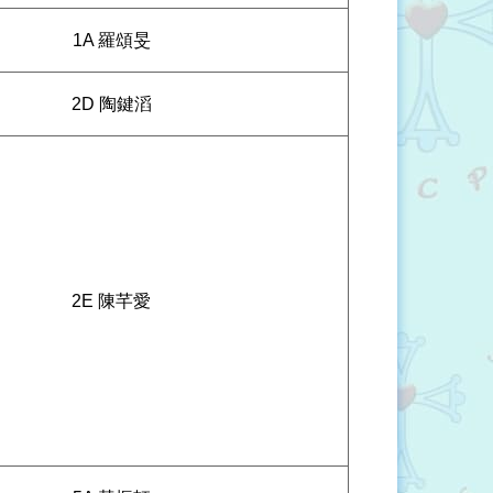
1A 羅頌旻
2D 陶鍵滔
2E 陳芊愛