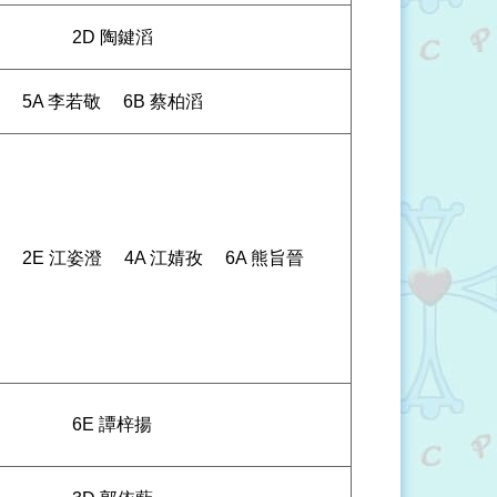
2D 陶鍵滔
5A 李若敬
6B 蔡柏滔
2E 江姿澄
4A 江婧孜
6A 熊旨晉
6E 譚梓揚