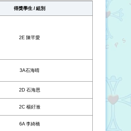
得獎學生 / 組別
2E 陳芊愛
3A石海晴
2D 石海恩
2C 楊釨浟
6A 李綺橋