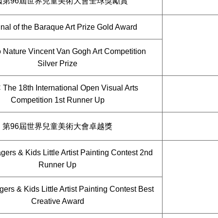
國第96屆世界兒童美術大會全球獎勵賞
nal of the Baraque Art Prize Gold Award
o Nature Vincent Van Gogh Art Competition
Silver Prize
The 18th International Open Visual Arts
Competition 1st Runner Up
第96屆世界兒童美術大會卓越獎
ers & Kids Little Artist Painting Contest 2nd
Runner Up
ers & Kids Little Artist Painting Contest Best
Creative Award