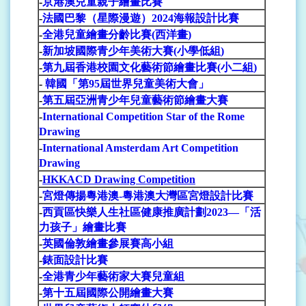
-
京港澳兒童親子繪畫比賽
-
法國巴黎（星際漫遊）2024海報設計比賽
-
全港兒童繪畫分齡比賽(西洋畫)
-
新加坡國際青少年美術大賽(小學低組)
-
第九屆香港校園文化藝術節繪畫比賽(小二組)
-
韓國「第95屆世界兒童美術大會」
-
第五屆亞洲青少年兒童藝術節繪畫大賽
-
International Competition Star of the Rome
Drawing
-
International Amsterdam Art Competition
Drawing
-
HKKACD Drawing Competition
-
宮燈傳揚粵港澳-粵港澳大灣區宮燈設計比賽
-
西貢區快樂人生社區健康推廣計劃2023—「活
力孩子」繪畫比賽
-
英國倫敦繪畫參展賽高小組
-
錶面設計比賽
-
全港青少年藝術家大賽兒童組
-
第十五屆國際公開繪畫大賽