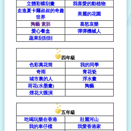
立體彩蝶刮畫
我喜愛的動植物
走進夏卡爾叔叔的奇趣
美麗的花園
世界
陶藝 素胚
喜怒哀樂
愛心餐盒
彈彈機械人
蔬果刮刮刮
四年級
色彩萬花筒
我的同學
奇雨
青花瓷
城市裏的人
浮水畫
荷花(水墨畫)
陶藝
煙花大匯演
五年級
吃喝玩樂在香港
壯麗河山
我的車仔檔
我愛香港家