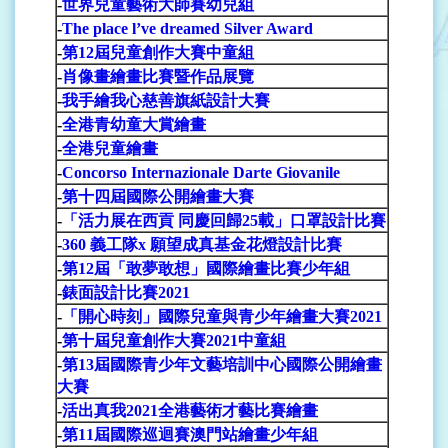
-
世界兒童藝術大師賽幼兒組
-
The place l’ve dreamed Silver Award
-
第12屆兒童創作大賽中童組
-
肖像畫繪畫比賽暨作品展覽
-
我手繪我心慈善旗紙設計大賽
-
全港青幼童大賞繪畫
-
全港兒童繪畫
-
Concorso Internazionale Darte Giovanile
-
第十四屆國際公開繪畫大賽
-
「活力展在西貢 同慶回歸25載」口罩設計比賽
-
360 義工隊x 願望成真基金花燈設計比賽
-
第12屆「敢夢敢想」國際繪畫比賽少年組
-
錶面設計比賽2021
-
「開心時刻」國際兒童與青少年繪畫大賽2021
-
第十屆兒童創作大賽2021中童組
-
第13屆國際青少年文藝培訓中心國際公開繪畫
大賽
-
活出真我2021全港藝術才藝比賽繪畫
-
第11屆國際巡迴賽澳門站繪畫少年組