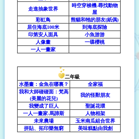
時空穿梭機-尋找動物
走進抽象世界
屋
彩虹鳥
熊貓和牠的朋友(紙偶)
居住海底100米
到海底探險
印第安人面具
小魚游游
人像畫
一碟櫻桃
一人一畫家
二年級
水墨畫：金魚在哪裏？
全家福
我和大師碰碰面：梵高
我的怪獸朋友
(美麗的花兒)
我變成了巨人
聖誕花環
一人一畫家-馬諦斯
人物相架
未來農場
玉米南瓜組合世界
拼貼、拓印樂無窮
美味糕點由我創