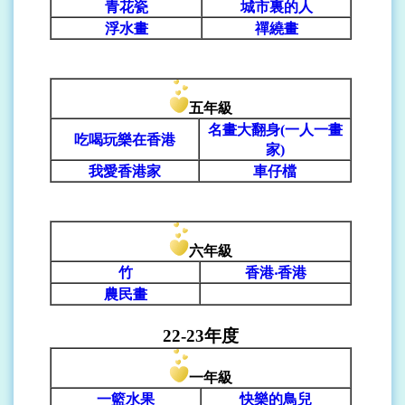
青花瓷
城市裏的人
浮水畫
禪繞畫
五年級
名畫大翻身(一人一畫
吃喝玩樂在香港
家)
我愛香港家
車仔檔
六年級
竹
香港‧香港
農民畫
22-23
年
度
一年級
一籃水果
快樂的鳥兒