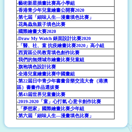
-
藝術新星插畫比賽高小學組
-
香港青少年兒童繪畫公開賽2020
-
第七屆「細味人生—漫畫填色比賽」
-
花鳥蟲魚親子填色比賽
-
國際繪畫大賽2020
-
Draw My Watch 錶面設計比賽2020
-
「醫、社、童 抗疫繪畫比賽2020」高小組
-
西貢區公民教育填色創作比賽
-
我們的無煙城市繪畫比賽兒童組
-
旗袍填色設計比賽
-
全港兒童繪畫比賽中國畫組
-
第22屆日中青少年書畫音樂交流大會（港澳
區）書畫作品選拔賽
-
第43屆世界兒童畫比賽
-
2019-2020
「童」心打氣 心意卡創作比賽
-
「夢想家」國際繪畫比賽少年組
-
第六屆「細味人生—漫畫填色比賽」