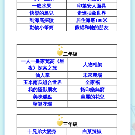
一籃水果
印第安人面具
快樂的鳥兒
走進抽象世界
到海底探險
居住海底100米
動物小筆筒
熊貓和牠的朋友
二年級
一人一畫家梵高《星
人物相架
夜》探索之旅
仙人掌
未來農場
玉米南瓜組合世界
全家福
我的怪獸朋友
拓印樂無窮
美味糕點
美麗的花兒
聖誕花環
三年級
十兄弟大變身
白菜辣椒