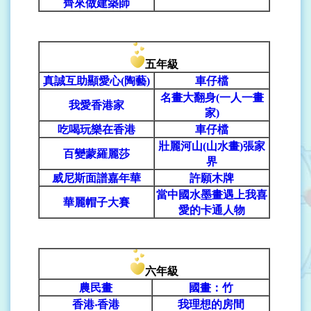
齊來做建築師
五年級
真誠互助顯愛心(陶藝)
車仔檔
名畫大翻身(一人一畫
我愛香港家
家)
吃喝玩樂在香港
車仔檔
壯麗河山(山水畫)張家
百變蒙羅麗莎
界
威尼斯面譜嘉年華
許願木牌
當中國水墨畫遇上我喜
華麗帽子大賽
愛的卡通人物
六年級
農民畫
國畫：竹
香港‧香港
我理想的房間