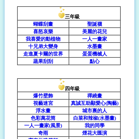
三年級
蝴蝶刮畫
聖誕襪
喜怒哀樂
美麗的花兒
我喜愛的動植物
一人一畫家
十兄弟大變身
水墨畫
走進夏卡爾的世界
蛋蛋機械人
蔬果刮刮
點心
四年級
爆竹壁飾
禪繞畫
視藝迷宮
真誠互助顯愛心(陶藝)
浮水畫
城市裏的人
色彩萬花筒
白菜和辣椒(水墨畫)
一人一畫家(風景)
我的同學
奇雨
煙花大匯演