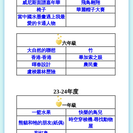
威尼斯面譜嘉年華
飛鳥翱翔
椅子
華麗帽子大賽
當中國水墨畫遇上我最
愛的卡通人物
六年級
大自然的聯想
竹
香港‧香港
畢加索之眼
暉春設計
農民畫
盧梭叢林歷險
23-24
年
度
一年級
一籃水果
快樂的鳥兒
時空穿梭機-尋找動物
熊貓和牠的朋友(紙偶)
屋