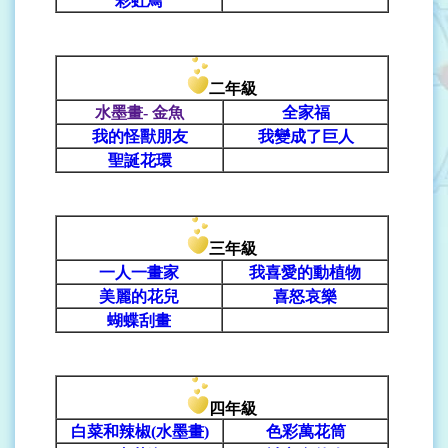
彩虹鳥
二年級
水墨畫- 金魚
全家福
我的怪獸朋友
我變成了巨人
聖誕花環
三年級
一人一畫家
我喜愛的動植物
美麗的花兒
喜怒哀樂
蝴蝶刮畫
四年級
白菜和辣椒(水墨畫)
色彩萬花筒