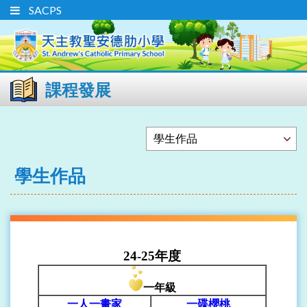
SACPS
課程發展
學生作品
24-25
年
度
一年級
一人一畫家
一碟櫻桃