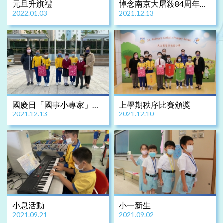
元旦升旗禮
悼念南京大屠殺84周年升
2022.01.03
2021.12.13
旗禮
國慶日「國事小專家」網
上學期秩序比賽頒獎
2021.12.13
2021.12.10
上問答比賽頒獎
小息活動
小一新生
2021.09.21
2021.09.02