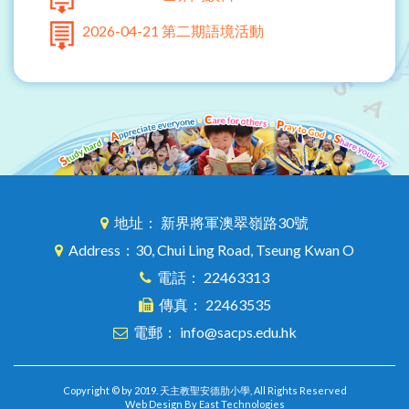
2026-04-21 第二期語境活動
地址： 新界將軍澳翠嶺路30號
Address：30, Chui Ling Road, Tseung Kwan O
電話： 22463313
傳真： 22463535
電郵： info@sacps.edu.hk
Copyright © by 2019. 天主教聖安德肋小學, All Rights Reserved
Web Design By East Technologies