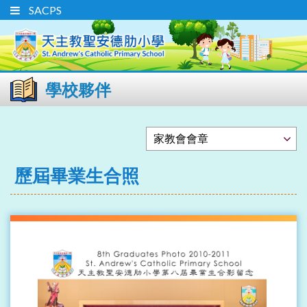
SACPS
學校夥伴
歷屆畢業生合照