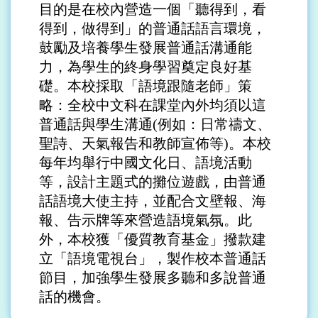
目的是在校內營造一個「聽得到，看
得到，做得到」的普通話語言環境，
鼓勵及培養學生發展
普
通
話
溝通能
力，為學生的終身學習奠定良好基
礎。本校採取「語境跟隨老師」策
略：全校
中文科
在課堂內外均須以這
普
通
話與學
生溝通(例如
：
日常禱文、
聖詩、天氣報告和教師宣佈等)。本校
每年均舉行
中國文
化
日、
語境活動
等
，設計主題式的攤位遊戲，由
普
通
話
語境大使主持，並配合文壁報、海
報、告示牌等來營造語境氣氛。此
外，本校獲「優質教育基金」撥款建
立「語境電視台」，製作校本普
通話
節目，加強學生發展
多聽和多說普
通
話
的機會。