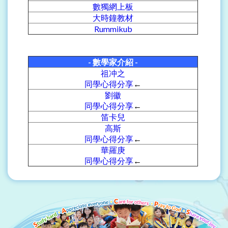
數獨網上板
大時鐘教材
Rummikub
- 數學家介紹 -
祖冲之
同學心得分享
←
劉徽
同學心得分享
←
笛卡兒
高斯
同學心得分享
←
華羅庚
同學心得分享
←