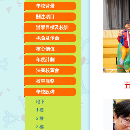
學校背景
關注項目
辦學目標及校訓
抱負及使命
核心價值
年度計劃
法團校董會
校車服務
學校設備
地下
1 樓
2 樓
3 樓