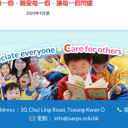
2023年9月號
dress：30, Chui Ling Road, Tseung Kwan O
電
電郵： info@sacps.edu.hk