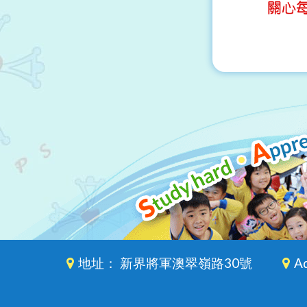
地址： 新界將軍澳翠嶺路30號
Ad