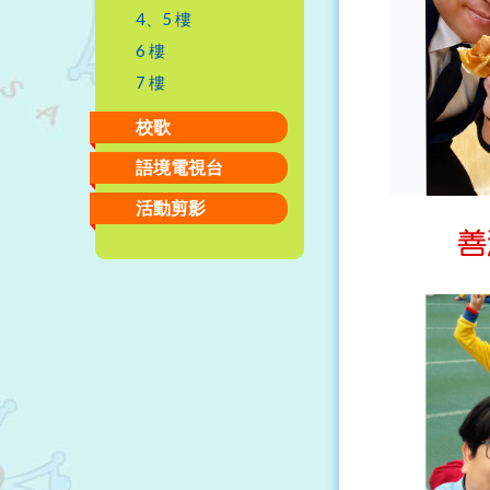
4、5 樓
6 樓
7 樓
校歌
語境電視台
活動剪影