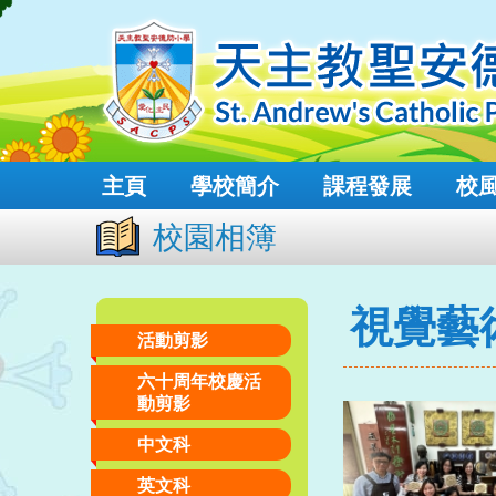
主頁
學校簡介
課程發展
校
校園相簿
視覺藝
活動剪影
六十周年校慶活
動剪影
中文科
英文科