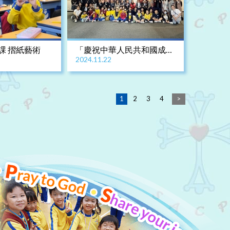
t課 摺紙藝術
「慶祝中華人民共和國成立
2024.11.22
75週年-2024中國當代油畫/
攝影學術邀請展」開幕禮
1
2
3
4
>