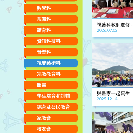
數學科
常識科
視藝科教師進修 -
體育科
2026.07.02
班課程
資訊科技科
音樂科
視覺藝術科
宗教教育科
圖書
與畫家一起寫生
學生培育和訓輔
2025.12.14
德育及公民教育
家教會
校友會