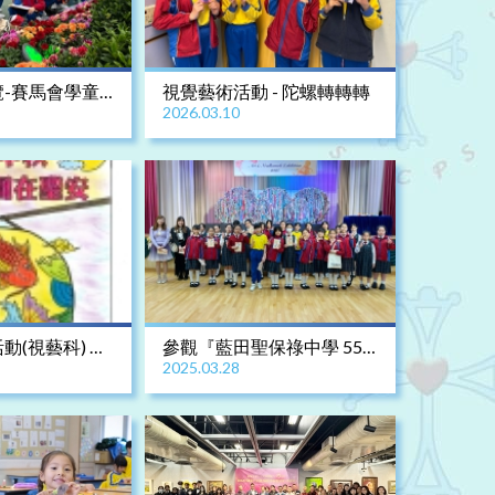
-賽馬會學童
視覺藝術活動 - 陀螺轉轉轉
2026.03.10
6
動(視藝科) 親
參觀『藍田聖保祿中學 55
2025.03.28
《優秀作品》
周年美術及針黹展覽』