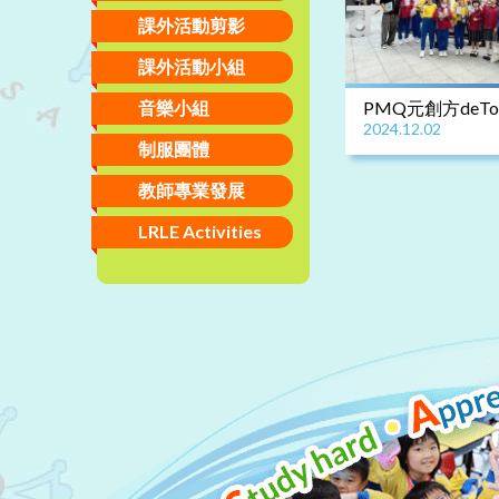
課外活動剪影
課外活動小組
音樂小組
PMQ元創方deT
2024.12.02
導賞團
制服團體
教師專業發展
LRLE Activities