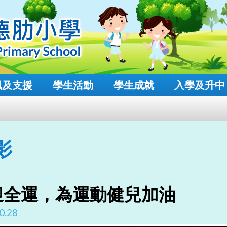
風及支援
學生活動
學生成就
入學及升中
影
迎全運，為運動健兒加油
0.28