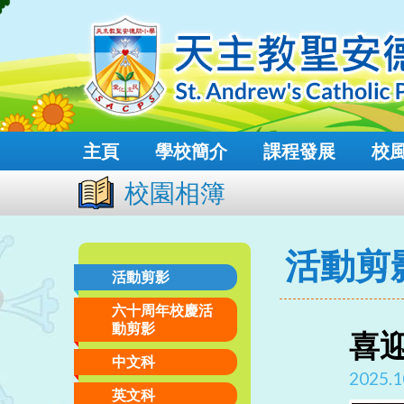
主頁
學校簡介
課程發展
校
校園相簿
活動剪
活動剪影
六十周年校慶活
動剪影
喜
中文科
2025.1
英文科