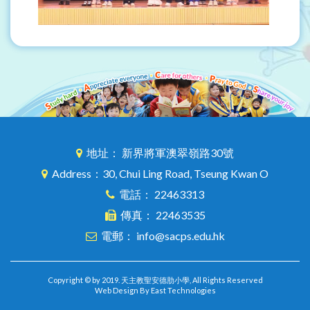
地址： 新界將軍澳翠嶺路30號
Address：30, Chui Ling Road, Tseung Kwan O
電話： 22463313
傳真： 22463535
電郵： info@sacps.edu.hk
Copyright © by 2019. 天主教聖安德肋小學, All Rights Reserved
Web Design By East Technologies