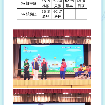
6A
方
6A
鷗
6A
鄧
6A
黃
6A
鄭宇霖
梓熙
貝雅
淳丰
日福
6B
陳
6C 梁
6A
張婉姮
希兒
浩軒