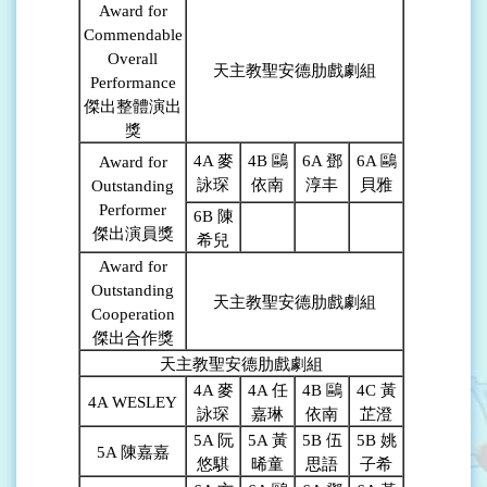
Award for
Commendable
Overall
天主教聖安德肋戲劇組
Performance
傑出整體演出
獎
4A
麥
4B
鷗
6A
鄧
6A
鷗
Award for
詠琛
依南
淳丰
貝雅
Outstanding
Performer
6B
陳
傑出演員獎
希兒
Award for
Outstanding
天主教聖安德肋戲劇組
Cooperation
傑出合作獎
天主教聖安德肋戲劇組
4A
麥
4A
任
4B
鷗
4C
黃
4A WESLEY
詠琛
嘉琳
依南
芷澄
5A
阮
5A
黃
5B
伍
5B
姚
5A
陳嘉嘉
悠騏
晞童
思語
子希