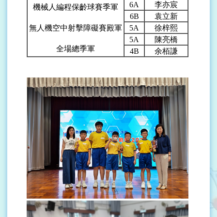
6A
李亦宸
機械人編程保齡球賽季軍
6B
袁立新
無人機空中射擊障礙賽殿軍
5A
徐梓熙
5A
陳亮橋
全場總季軍
4B
余栢謙