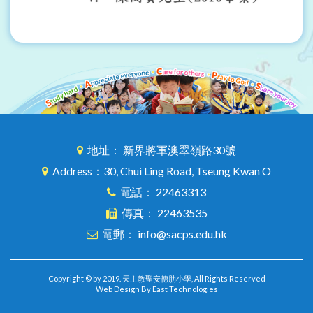
地址： 新界將軍澳翠嶺路30號
Address：30, Chui Ling Road, Tseung Kwan O
電話： 22463313
傳真： 22463535
電郵： info@sacps.edu.hk
Copyright © by 2019. 天主教聖安德肋小學, All Rights Reserved
Web Design By East Technologies